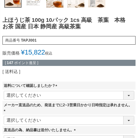
上ほうじ茶 100g 10パック 1cs 高級 茶葉 本格
お茶 国産 日本 静岡産 高級茶葉
商品番号
TAPJ001
¥
15,822
販売価格
税込
[
147
ポイント進呈 ]
送料込
送料について確認しましたか？
(
必
須
メーカー直送品のため、発送までに2~3営業日かかり日時指定は承れません。
)
(
必
須
直送品の為、納品書は送付いたしません。
)
(