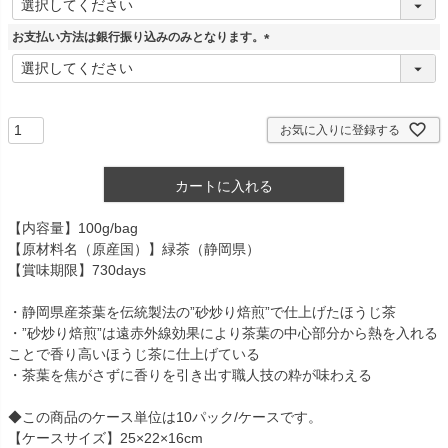
必
須
お支払い方法は銀行振り込みのみとなります。
)
(
必
須
)
お気に入りに登録する
カートに入れる
【内容量】100g/bag
【原材料名（原産国）】緑茶（静岡県）
【賞味期限】730days
・静岡県産茶葉を伝統製法の”砂炒り焙煎”で仕上げたほうじ茶
・”砂炒り焙煎”は遠赤外線効果により茶葉の中心部分から熱を入れる
ことで香り高いほうじ茶に仕上げている
・茶葉を焦がさずに香りを引き出す職人技の粋が味わえる
◆この商品のケース単位は10パック/ケースです。
【ケースサイズ】25×22×16cm