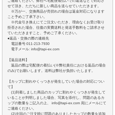
ご連絡ください。弊社へ宅配便着払いでの返送などで対応さ
せて頂き、ただちに新しい商品を送らせていただきます。
※万が一、交換商品が売切れの場合は返金対応になります
こと予めご了承下さい。
※代金引き換えにてご注文いただき、理由なくお受け取り
拒否された場合、往復の実費送料と発送手数料をご請求させ
ていただきますこと、予めご了承ください。
●返品・交換の際の連絡先
電話番号:011-213-7930
電子メール: info@tapi-ex.com
【返品送料】
返品の際は宅配便の着払い(※弊社責任における返品の場合
のみ)でお願いします。送料は弊社が負担いたします。
【カップに割れやくっつきが発生していた場合の対応につい
て】
(1)到着しました商品のカップに割れやくっつきが発生して
いることが判明しました場合、写真を添付し、問題のあるカ
ップの数量をご記入の上、 info@tapi-ex.com 宛にメールにて
ご連絡ください。
(2)次回のご注文時に問題のありましたカップの数量を追加