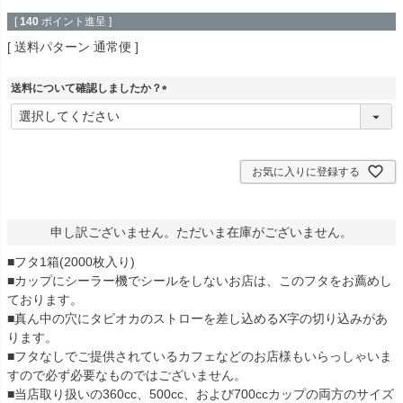
[
140
ポイント進呈 ]
送料パターン
通常便
送料について確認しましたか？
(
必
須
)
お気に入りに登録する
申し訳ございません。ただいま在庫がございません。
■フタ1箱(2000枚入り)
■カップにシーラー機でシールをしないお店は、このフタをお薦めし
ております。
■真ん中の穴にタピオカのストローを差し込めるX字の切り込みがあ
ります。
■フタなしでご提供されているカフェなどのお店様もいらっしゃいま
すので必ず必要なものではございません。
■当店取り扱いの360cc、500cc、および700ccカップの両方のサイズ