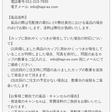
電話番号:011-213-7930
電子メール: info@tapi-ex.com
【返品送料】
返品の際は宅配便の着払い(※弊社責任における返品の場合
のみ)でお願いします。送料は弊社が負担いたします。
【カップに割れやくっつきが発生していた場合の対応につい
て】
(1)到着しました商品のカップに割れやくっつきが発生して
いることが判明しました場合、写真を添付し、問題のあるカ
ップの数量をご記入の上、 info@tapi-ex.com 宛にメールにて
ご連絡ください。
(2)次回のご注文時に問題のありましたカップの数量を追加
して発送させて頂きます。
(3)次回のご注文の予定がない場合は、数量分の金額をご返
金いたします。
【お客様ご都合での返品・キャンセルの場合】
・発送後のキャンセルは、実費送料のご負担をお願いいたし
ております。
・ご不在などが続き、商品が返送され、再配達ご希望の場合