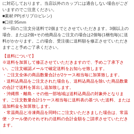
に対応しております。当店以外のカップには適合しない場合がござ
いますのでご注意ください。
■素材:PP(ポリプロピレン)
■口径:95mm
※一回のご注文分送料で2個までとさせていただきます。3個以上の
場合、または2個+その他商品をご注文の場合は2個毎(1梱包毎)に送
料がかかります。この場合、受注後に送料額を修正させていただき
ますこと予めご了承ください。
【送料について】
※送料を加算して修正させていただきますので、予めご了承下さ
い。ご注文確認メールで確定送料をお知らせ致します。
・ご注文全体の商品数量合計が2ケース相当毎に加算致します。
・送料込商品をご注文された場合も、送料込商品を除いた商品数量
の合計で送料を算出し追加致します。
・沖縄県・離島・その他一部地域は送料込商品の対象外となりま
す。ご注文数量合計1ケース相当毎に送料表の基づいた送料、または
追加料金を加算致します。
・常温商品と冷凍商品を同時にご注文いただきました場合は、常温
便・クール便のそれぞれの送料の合計金額をご請求させていただき
ます。