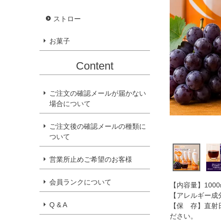
ストロー
お菓子
Content
ご注文の確認メールが届かない
場合について
ご注文後の確認メールの種類に
ついて
営業所止めご希望のお客様
会員ランクについて
【内容量】1000
【アレルギー成
Q & A
【保 存】直射
ださい。