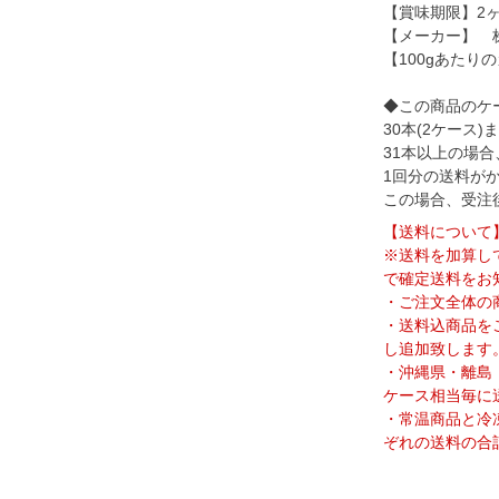
【賞味期限】2
【メーカー】 
【100gあたりの
◆この商品のケー
30本(2ケース
31本以上の場合
1回分の送料が
この場合、受注
【送料について
※送料を加算し
で確定送料をお
・ご注文全体の
・送料込商品を
し追加致します
・沖縄県・離島
ケース相当毎に
・常温商品と冷
ぞれの送料の合