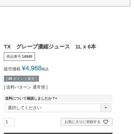
TX グレープ濃縮ジュース 1L x 6本
商品番号
14840
¥
4,968
販売価格
税込
[
46
ポイント進呈 ]
送料パターン
通常便
送料について確認しましたか？
(
必
須
)
お気に入りに登録する