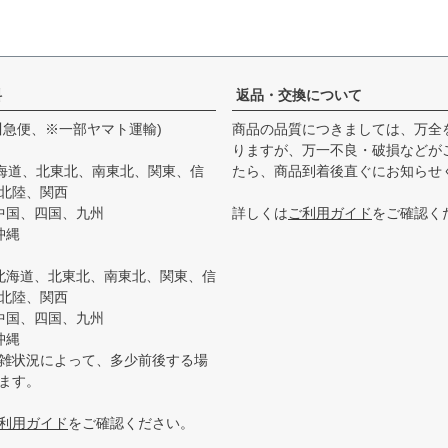
料
返品・交換について
川急便、※一部ヤマト運輸)
商品の品質につきましては、万全
りますが、万一不良・破損などが
北海道、北東北、南東北、関東、信
たら、商品到着後直ぐにお知らせ
北陸、関西
：中国、四国、九州
詳しくは
ご利用ガイド
をご確認く
沖縄
円：北海道、北東北、南東北、関東、信
北陸、関西
：中国、四国、九州
沖縄
雑状況によって、多少前後する場
ます。
利用ガイド
をご確認ください。