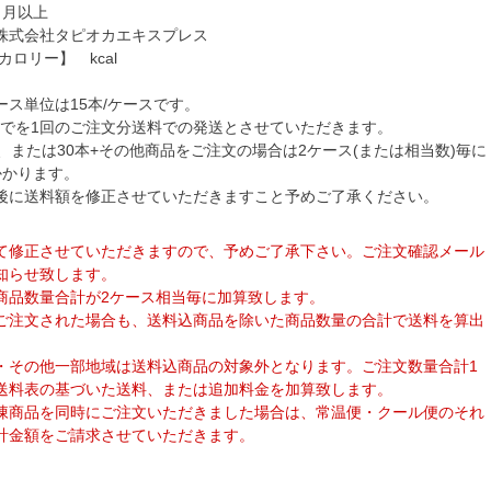
ヶ月以上
株式会社タピオカエキスプレス
カロリー】 kcal
ス単位は15本/ケースです。
)までを1回のご注文分送料での発送とさせていただきます。
、または30本+その他商品をご注文の場合は2ケース(または相当数)毎に
かかります。
後に送料額を修正させていただきますこと予めご了承ください。
】
て修正させていただきますので、予めご了承下さい。ご注文確認メール
知らせ致します。
商品数量合計が2ケース相当毎に加算致します。
ご注文された場合も、送料込商品を除いた商品数量の合計で送料を算出
。
・その他一部地域は送料込商品の対象外となります。ご注文数量合計1
送料表の基づいた送料、または追加料金を加算致します。
凍商品を同時にご注文いただきました場合は、常温便・クール便のそれ
計金額をご請求させていただきます。