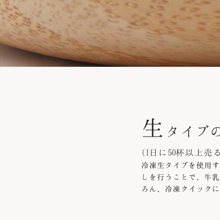
生
タイプ
(1日に50杯以上売
冷凍生タイプを使用す
しを行うことで、牛乳
ろん、冷凍クイックに