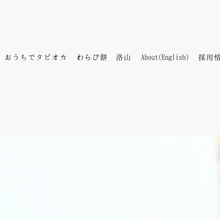
おうちでタピオカ
わらび餅 洛山
About(English)
採用