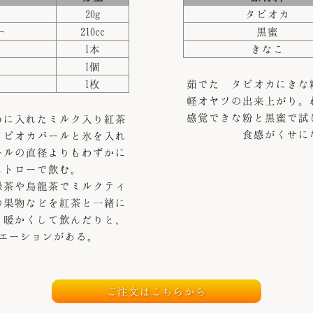
20g
タピオカ
ー
210cc
黒蜜
1本
きなこ
1個
1枚
茹でた タピオカにきな
軽オヤツの出来上がり。
感覚できな粉と黒蜜で試
めに入れたミルク入り紅茶
食感がくせに
タピオカパールと氷を入れ
ールの直径よりもわずかに
ストローで飲む。
緑茶や烏龍茶でミルクティ
の果物などを紅茶と一緒に
、暖かくして飲んだりと、
エーションがある。
ご注文はこちらから