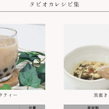
タピオカレシピ集
クティー
黒蜜き
分量
原材料