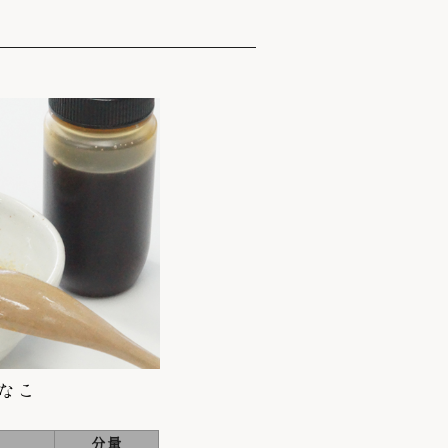
なこ
分量